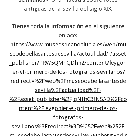
antiguas de la Sevilla del siglo XIX.
Tienes toda la información en el siguiente
enlace:
https://www.museosdeandalucia.es/web/mu
seodebellasartesdesevilla/actualidad/-/asset
_publisher/PRW5QMnQDhn2/content/leygon
ier-el-primero-de-los-fotografos-sevillanos?
redirect=%2Fweb%2Fmuseodebellasartesde
sevilla%2Factualidad%2F-
%2Fasset_publisher%2FJqNthC3fN5AD%2Fco
ntent%2Fleygonier-el-primero-de-los-
fotografos-
sevillanos%3Fredirect%3D%252Fweb%252F
museodebellasartesdesevilla%26inheritRedir