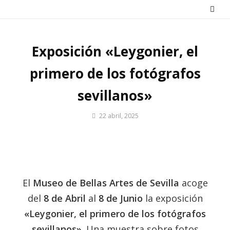
Saltar
al
contenido
Exposición «Leygonier, el
primero de los fotógrafos
sevillanos»
Por
22 abril, 2025
Patrimonio
de
Sevilla
El
Museo de Bellas Artes de Sevilla
acoge
del
8 de Abril
al
8 de Junio
la exposición
«Leygonier, el primero de los fotógrafos
sevillanos»
. Una muestra sobre fotos