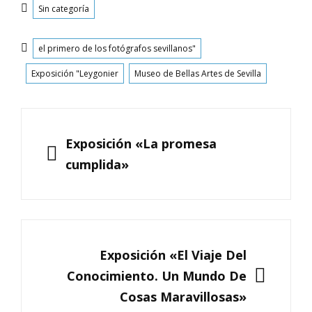
Categorías
Sin categoría
Etiquetas
el primero de los fotógrafos sevillanos"
Exposición "Leygonier
Museo de Bellas Artes de Sevilla
Navegación
de
ANTERIOR
Exposición «La promesa
entradas
cumplida»
SIGUIENTE
Exposición «El Viaje Del
Conocimiento. Un Mundo De
Cosas Maravillosas»