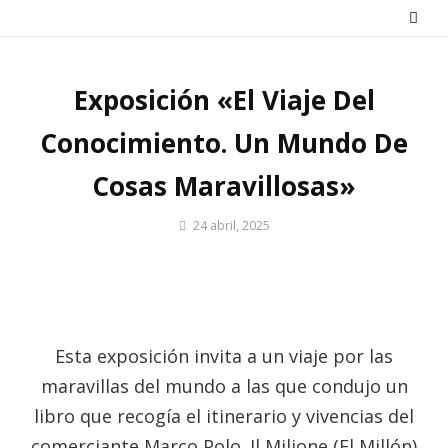
Saltar
al
contenido
Exposición «El Viaje Del
Conocimiento. Un Mundo De
Cosas Maravillosas»
Por
24 abril, 2025
Patrimonio
de
Sevilla
Esta exposición invita a un viaje por las
maravillas del mundo a las que condujo un
libro que recogía el itinerario y vivencias del
comerciante Marco Polo. Il Milione (El Millón)