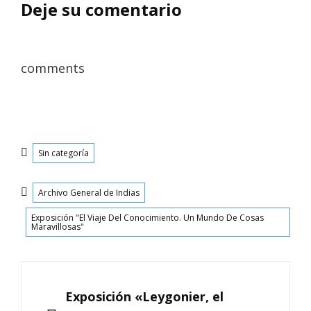
Deje su comentario
comments
Categorías
Sin categoría
Etiquetas
Archivo General de Indias
Exposición "El Viaje Del Conocimiento. Un Mundo De Cosas
Maravillosas"
Navegación
de
ANTERIOR
Exposición «Leygonier, el