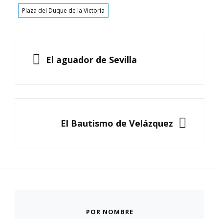
Plaza del Duque de la Victoria
Navegación
de
ANTERIOR
El aguador de Sevilla
entradas
SIGUIENTE
El Bautismo de Velázquez
POR NOMBRE