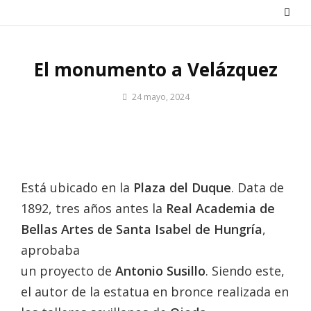
Saltar
al
contenido
El monumento a Velázquez
Por
24 mayo, 2024
Patrimonio
de
Sevilla
Está ubicado en la
Plaza del Duque
. Data de
1892, tres años antes la
Real Academia de
Bellas Artes de Santa Isabel de Hungría
,
aprobaba
un proyecto de
Antonio Susillo
. Siendo este,
el autor de la estatua en bronce realizada en