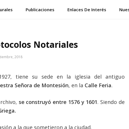
urales
Publicaciones
Enlaces De Interés
Nues
otocolos Notariales
tiembre, 2018
io
927, tiene su sede en la iglesia del antiguo
estra Señora de Montesión
, en la
Calle Feria
.
archivo,
se construyó entre 1576 y 1601
. Siendo de
Griega.
asión a la que sometieron a la ciudad.