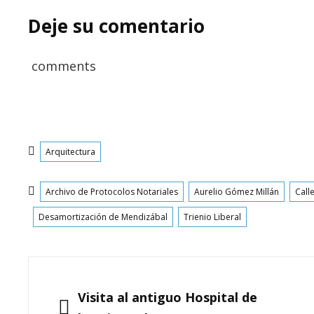
Deje su comentario
comments
Categorías
Arquitectura
Etiquetas
Archivo de Protocolos Notariales
Aurelio Gómez Millán
Calle
Desamortización de Mendizábal
Trienio Liberal
Navegación
de
ANTERIOR
Visita al antiguo Hospital de