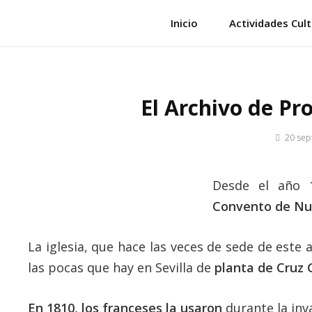
Saltar
Inicio
Actividades Cult
al
contenido
El Archivo de Pr
Por
20 sep
Patrimon
de
Sevilla
Desde el año 1
Convento de Nu
La iglesia, que hace las veces de sede de este 
las pocas que hay en Sevilla de
planta de Cruz 
En 1810, los franceses la usaron
durante la inv