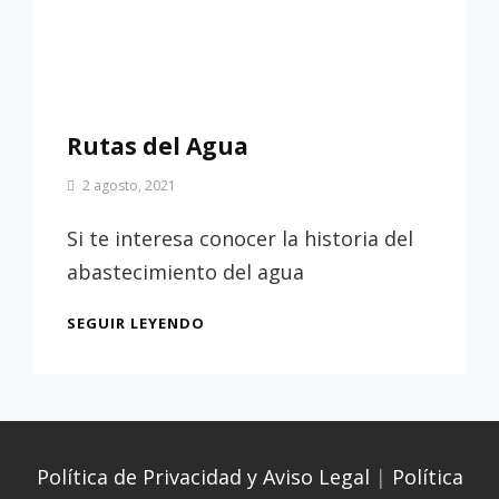
Rutas del Agua
Por
2 agosto, 2021
Patrimonio
de
Si te interesa conocer la historia del
Sevilla
abastecimiento del agua
RUTAS
SEGUIR LEYENDO
DEL
AGUA
Política de Privacidad y Aviso Legal
|
Política