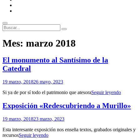
ENLACES
RECOMENDADOS
Legal
Buscar
Buscar:
Superposición
Mes:
marzo 2018
del
sitio
El monumento al Santísimo de la
Catedral
Por
19 marzo, 2018
26 mayo, 2023
Patrimonio
El
Si ya de por sí todo el patrimonio que atesora
Seguir leyendo
de
monumen
Sevilla
al
Exposición «Redescubriendo a Murillo»
Santísimo
de
Por
19 marzo, 2018
23 marzo, 2023
la
Patrimonio
Catedral
Esta interesante exposición nos enseña textos, grabados originales y
de
Exposición
recursos
Seguir leyendo
Sevilla