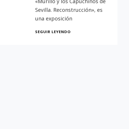
«Murillo y los Capuchinos de
Sevilla
Sevilla. Reconstrucción», es
una exposición
EXPOSICIÓN
SEGUIR LEYENDO
«MURILLO
Y
LOS
CAPUCHINOS
DE
SEVILLA.
RECONSTRUCCIÓN»