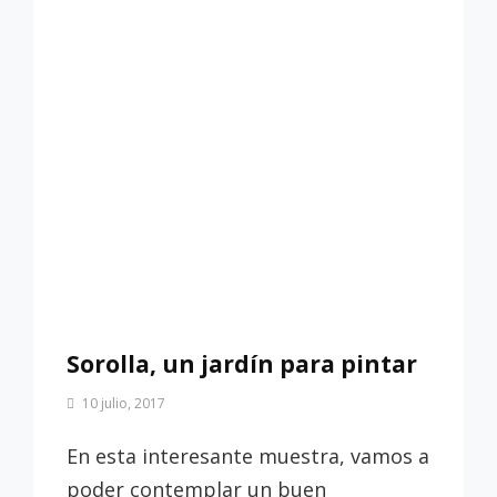
Sorolla, un jardín para pintar
Por
10 julio, 2017
Patrimonio
de
En esta interesante muestra, vamos a
Sevilla
poder contemplar un buen