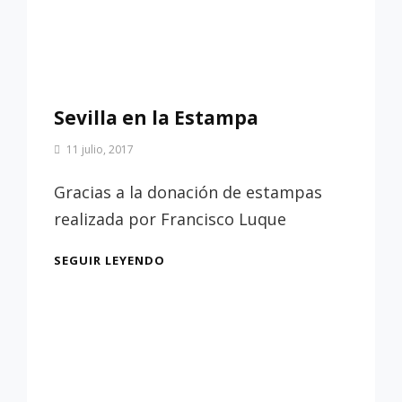
Sevilla en la Estampa
Por
11 julio, 2017
Patrimonio
de
Gracias a la donación de estampas
Sevilla
realizada por Francisco Luque
SEVILLA
SEGUIR LEYENDO
EN
LA
ESTAMPA