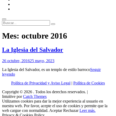
ENLACES
RECOMENDADOS
Legal
Buscar
Buscar:
Superposición
Mes:
octubre 2016
del
sitio
La Iglesia del Salvador
Por
26 octubre, 2016
25 mayo, 2023
Patrimonio
La Iglesia del Salvador, es un templo de estilo barroco
Seguir
de
La
leyendo
Sevilla
Iglesia
Política de Privacidad y Aviso Legal
|
Política de Cookies
del
Salvador
Copyright © 2026
. Todos los derechos reservados. |
Intuitive por
Catch Themes
Utilizamos cookies para dar la mejor experiencia al usuario en
nuestra web. Por favor, acepte el uso de cookies y permite que la
web cargue con normalidad.
Aceptar
Rechazar
Leer más.
Privacy & Cookies Policy