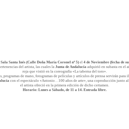
a
Sala Santa Inés (Calle Doña María Coronel nº 5)
el
4 de Noviembre (fecha de su
ertenencias del artista, las cuales la
Junta de Andalucía
adquirió en subasta en el a
roja que vistió en la coreografía «La taberna del toro».
fías, programas de mano, fotogramas de películas y artículos de prensa servirán para i
alucía
con el espectáculo «Antonio…100 años de arte», una coproducción junto al 
el artista ofreció en la primera edición de dicho certamen.
Horario: Lunes a Sábado, de 11 a 14. Entrada libre.