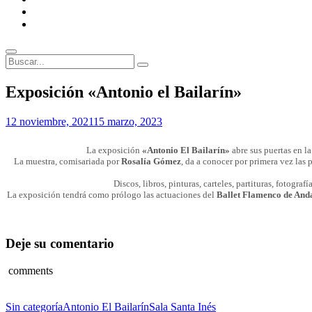
ENLACES
RECOMENDADOS
Legal
Buscar
Buscar:
Superposición
Exposición «Antonio el Bailarín»
del
sitio
Por
12 noviembre, 2021
15 marzo, 2023
Patrimonio
de
La exposición
«Antonio El Bailarín»
abre sus puertas en l
Sevilla
La muestra, comisariada por
Rosalía Gómez
, da a conocer por primera vez las p
Discos, libros, pinturas, carteles, partituras, fotogra
La exposición tendrá como prólogo las actuaciones del
Ballet Flamenco de And
Deje su comentario
comments
Categorías
Etiquetas
Sin categoría
Antonio El Bailarín
Sala Santa Inés