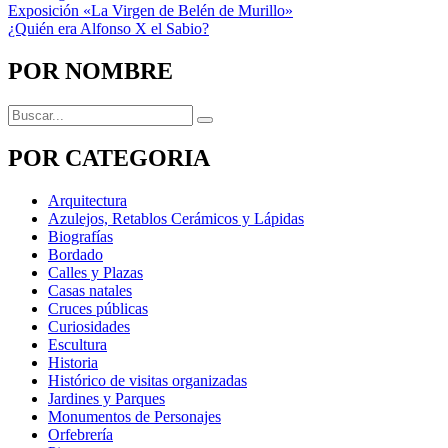
Navegación
Anterior
Exposición «La Virgen de Belén de Murillo»
Siguiente
¿Quién era Alfonso X el Sabio?
de
entradas
POR NOMBRE
Buscar:
POR CATEGORIA
Arquitectura
Azulejos, Retablos Cerámicos y Lápidas
Biografías
Bordado
Calles y Plazas
Casas natales
Cruces públicas
Curiosidades
Escultura
Historia
Histórico de visitas organizadas
Jardines y Parques
Monumentos de Personajes
Orfebrería