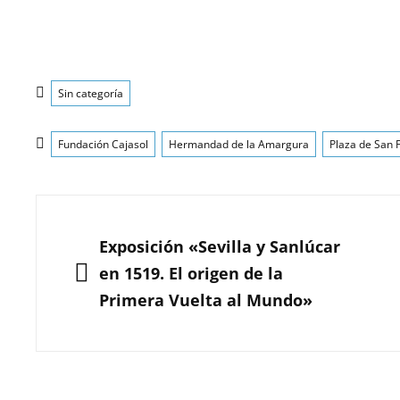
Categorías
Sin categoría
Etiquetas
Fundación Cajasol
Hermandad de la Amargura
Plaza de San 
Navegación
de
ANTERIOR
Exposición «Sevilla y Sanlúcar
entradas
en 1519. El origen de la
Primera Vuelta al Mundo»