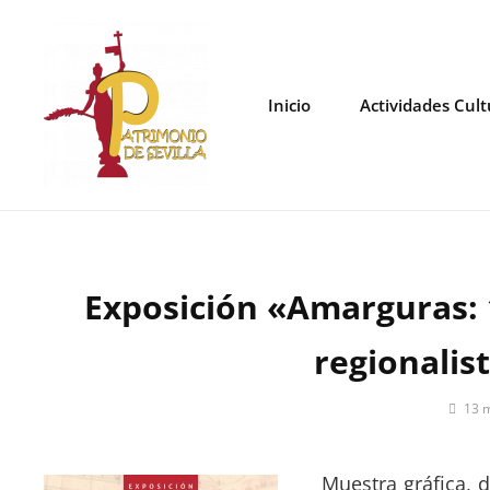
Saltar
al
contenido
Inicio
Actividades Cult
Exposición «Amarguras: 
regionalist
Por
13 
Patrim
de
Sevilla
Muestra gráfica,