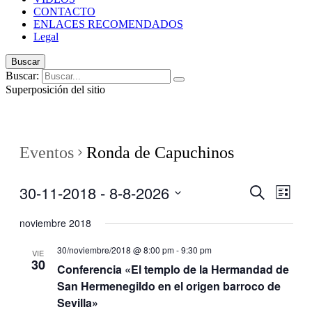
CONTACTO
ENLACES RECOMENDADOS
Legal
Buscar
Buscar:
Superposición del sitio
Eventos
Ronda de Capuchinos
30-11-2018
 - 
8-8-2026
Navegaci
Nave
Buscar
Lista
de
de
Seleccionar
vistas
fecha.
noviembre 2018
búsqueda
de
y
Even
30/noviembre/2018 @ 8:00 pm
-
9:30 pm
VIE
30
vistas
Conferencia «El templo de la Hermandad de
de
San Hermenegildo en el origen barroco de
Sevilla»
Eventos