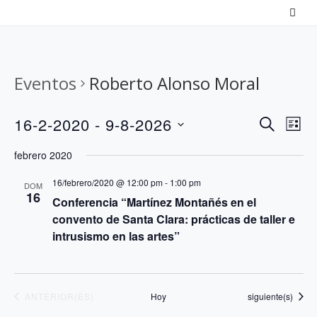
Saltar
al
contenido
Eventos
Roberto Alonso Moral
N
N
16-2-2020
 - 
9-8-2026
B
L
a
U
a
S
I
febrero 2020
S
v
v
S
e
C
T
e
16/febrero/2020 @ 12:00 pm
-
1:00 pm
e
l
DOM
A
16
A
Conferencia “Martínez Montañés en el
g
g
e
R
convento de Santa Clara: prácticas de taller e
a
a
c
intrusismo en las artes”
c
c
c
i
i
i
ó
o
ó
EVENTOS
Eventos
ANTERIOR(ES)
Hoy
siguiente(s)
n
n