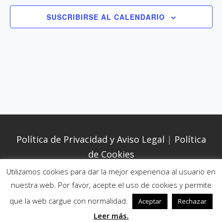
n
d
a
d
SUSCRIBIRSE AL CALENDARIO
e
r
e
v
f
b
i
e
ú
s
c
s
t
h
q
a
a
u
s
.
e
d
d
Política de Privacidad y Aviso Legal
|
Política
e
a
de Cookies
E
y
Utilizamos cookies para dar la mejor experiencia al usuario en
v
v
nuestra web. Por favor, acepte el uso de cookies y permite
e
Copyright © 2026
. Todos los derechos reservados. |
i
que la web cargue con normalidad.
Aceptar
Rechazar
n
Intuitive por
Catch Themes
s
Leer más.
t