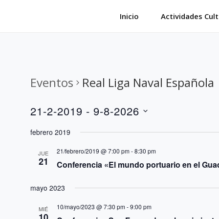
Saltar
Inicio
Actividades Cult
al
contenido
Eventos
Real Liga Naval Española
21-2-2019
 - 
9-8-2026
S
febrero 2019
e
21/febrero/2019 @ 7:00 pm
-
8:30 pm
l
JUE
21
Conferencia «El mundo portuario en el Guad
e
c
mayo 2023
c
10/mayo/2023 @ 7:30 pm
-
9:00 pm
MIÉ
i
10