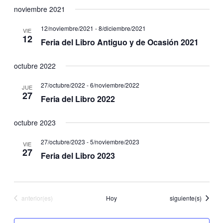
noviembre 2021
12/noviembre/2021
-
8/diciembre/2021
VIE
12
Feria del Libro Antiguo y de Ocasión 2021
octubre 2022
27/octubre/2022
-
6/noviembre/2022
JUE
27
Feria del Libro 2022
octubre 2023
27/octubre/2023
-
5/noviembre/2023
VIE
27
Feria del Libro 2023
Eventos
Eventos
anterior(es)
Hoy
siguiente(s)