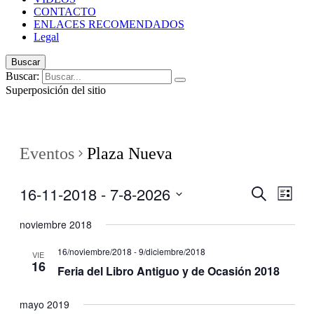
CONTACTO
ENLACES RECOMENDADOS
Legal
Buscar
Buscar:
Superposición del sitio
Eventos
Plaza Nueva
16-11-2018
 - 
7-8-2026
Navegaci
Nave
Buscar
Lista
de
de
Seleccionar
vistas
fecha.
noviembre 2018
búsqueda
de
y
Even
16/noviembre/2018
-
9/diciembre/2018
VIE
16
vistas
Feria del Libro Antiguo y de Ocasión 2018
de
Eventos
mayo 2019