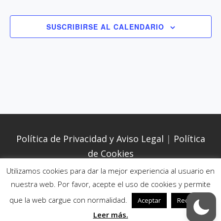
i
i
i
ó
o
ó
SUSCRIBIRSE AL CALENDARIO
n
n
n
d
a
d
e
r
e
v
f
b
i
e
ú
s
c
s
t
h
q
a
a
Política de Privacidad y Aviso Legal
|
Política
u
s
.
de Cookies
e
d
d
Utilizamos cookies para dar la mejor experiencia al usuario en
e
nuestra web. Por favor, acepte el uso de cookies y permite
a
E
Copyright © 2026
. Todos los derechos reservados. |
que la web cargue con normalidad.
Aceptar
Rechazar
y
Intuitive por
Catch Themes
v
Leer más.
v