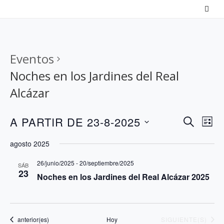
Saltar
al
contenido
Eventos
Noches en los Jardines del Real
Alcázar
N
N
A PARTIR DE 23-8-2025
B
L
a
U
a
S
I
agosto 2025
S
v
v
S
e
C
T
e
26/junio/2025
-
20/septiembre/2025
e
l
SÁB
A
23
A
Noches en los Jardines del Real Alcázar 2025
g
g
e
R
a
a
c
c
c
c
Eventos
EVENTOS
anterior(es)
Hoy
SIGUIENTE(S)