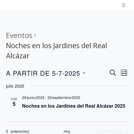
Saltar
al
contenido
Eventos
Noches en los Jardines del Real
Alcázar
N
N
A PARTIR DE 5-7-2025
B
L
a
U
a
S
I
julio 2025
S
v
v
S
e
C
T
e
26/junio/2025
-
20/septiembre/2025
e
l
SÁB
A
5
A
Noches en los Jardines del Real Alcázar 2025
g
g
e
R
a
a
c
c
c
c
Eventos
EVENTOS
anterior(es)
Hoy
SIGUIENTE(S)