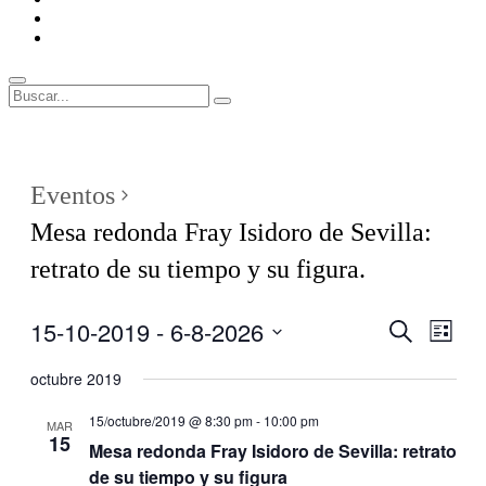
ENLACES
RECOMENDADOS
Legal
Buscar
Buscar:
Superposición
del
sitio
Eventos
Mesa redonda Fray Isidoro de Sevilla:
retrato de su tiempo y su figura.
15-10-2019
 - 
6-8-2026
Navegaci
Nave
Buscar
Lista
de
de
Seleccionar
vistas
fecha.
octubre 2019
búsqueda
de
y
Even
15/octubre/2019 @ 8:30 pm
-
10:00 pm
MAR
15
vistas
Mesa redonda Fray Isidoro de Sevilla: retrato
de
de su tiempo y su figura