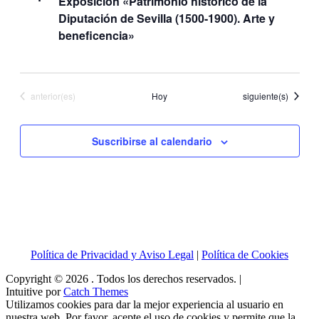
Exposición «Patrimonio histórico de la
de
Diputación de Sevilla (1500-1900). Arte y
beneficencia»
Eventos
Eventos
Eventos
anterior(es)
Hoy
siguiente(s)
Suscribirse al calendario
Política de Privacidad y Aviso Legal
|
Política de Cookies
Copyright © 2026
. Todos los derechos reservados. |
Intuitive por
Catch Themes
Utilizamos cookies para dar la mejor experiencia al usuario en
nuestra web. Por favor, acepte el uso de cookies y permite que la