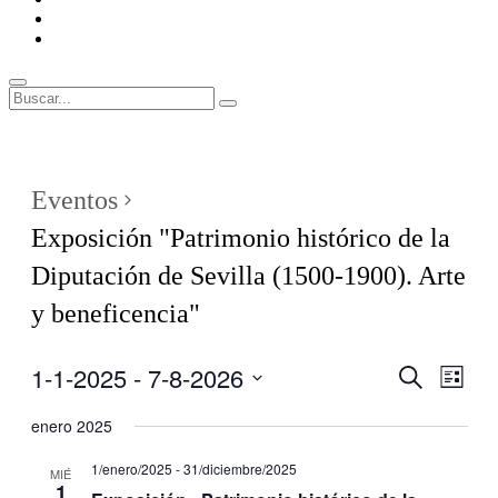
ENLACES
RECOMENDADOS
Legal
Buscar
Buscar:
Superposición
del
sitio
Eventos
Exposición "Patrimonio histórico de la
Diputación de Sevilla (1500-1900). Arte
y beneficencia"
1-1-2025
 - 
7-8-2026
Navegaci
Nave
Buscar
Lista
de
de
Seleccionar
vistas
fecha.
enero 2025
búsqueda
de
y
Even
1/enero/2025
-
31/diciembre/2025
MIÉ
1
vistas