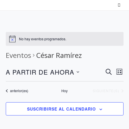
Saltar
al
contenido
No hay eventos programados.
Eventos
César Ramírez
N
N
A PARTIR DE AHORA
B
L
a
U
a
S
I
S
v
v
S
e
Eventos
EVENTOS
anterior(es)
Hoy
SIGUIENTE(S)
C
T
e
e
l
A
A
g
g
e
R
SUSCRIBIRSE AL CALENDARIO
a
a
c
c
c
c