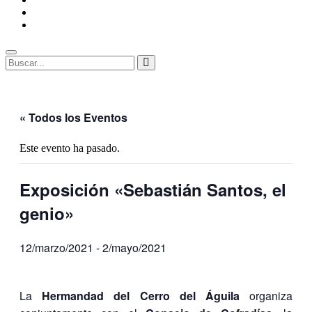
ENLACES
RECOMENDADOS
Legal
Buscar
Buscar:
Superposición
del
sitio
« Todos los Eventos
Este evento ha pasado.
Exposición «Sebastián Santos, el
genio»
12/marzo/2021
-
2/mayo/2021
La
Hermandad del Cerro del Águila
organiza