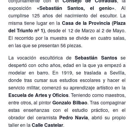
conjuntamente con el
Consejo de Cofradías
, la
exposición
«Sebastián Santos, el genio»
. Al
cumplirse 125 años del nacimiento del escultor. La
misma tiene lugar en la
Casa de la Provincia (Plaza
del Triunfo nº 1)
, desde el 12 de Marzo al 2 de Mayo.
El recorrido por la muestra se divide en cuatro salas,
en las que se presentan 56 piezas.
La vocación escultórica de
Sebastián Santos
se
despertó con ocho años, edad en la que ya empezó a
modelar en barro. En 1919, se traslada a Sevilla,
donde tras cursar sus estudios escolares y hacer el
servicio militar, comenzó su aprendizaje artístico en la
Escuela de Artes y Oficios
. Teniendo como maestros,
entre otros, al pintor
Gonzalo Bilbao
. Tras compaginar
estas enseñanzas con el estudio práctico, en el
obrador del ceramista
Pedro Navia
, abrió su propio
taller en la
Calle Castelar
.