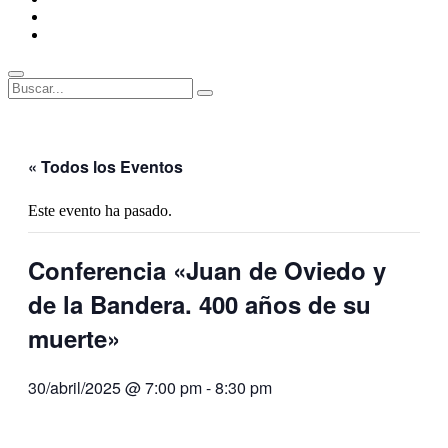
ENLACES
RECOMENDADOS
Legal
Buscar
Buscar:
Superposición
del
sitio
« Todos los Eventos
Este evento ha pasado.
Conferencia «Juan de Oviedo y
de la Bandera. 400 años de su
muerte»
30/abril/2025 @ 7:00 pm
-
8:30 pm